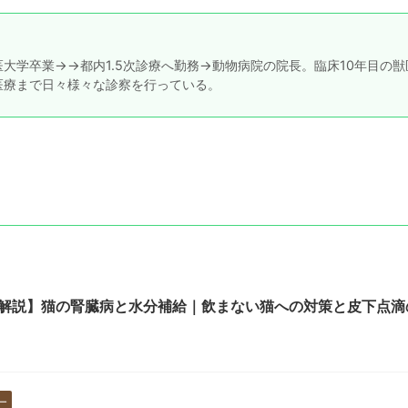
大学卒業→→都内1.5次診療へ勤務→動物病院の院長。臨床10年目の獣
医療まで日々様々な診察を行っている。
解説】猫の腎臓病と水分補給｜飲まない猫への対策と皮下点滴
ー