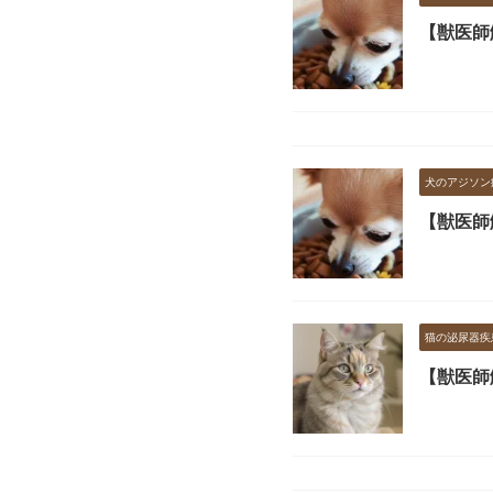
【獣医師
犬のアジソン
【獣医師
猫の泌尿器疾
【獣医師