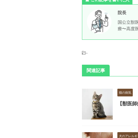
院長
国公立獣医
療〜高度
-
関連記事
猫の病気
【獣医師
犬のアレルギ