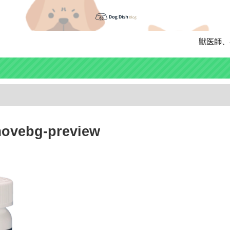
獣医師、ペッ
ovebg-preview