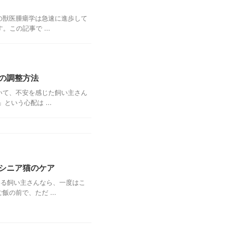
の獣医腫瘍学は急速に進歩して
この記事で ...
の調整方法
いて、不安を感じた飼い主さん
いう心配は ...
シニア猫のケア
いる飼い主さんなら、一度はこ
の前で、ただ ...