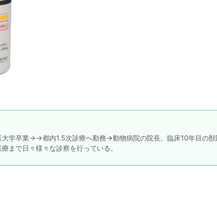
大学卒業→→都内1.5次診療へ勤務→動物病院の院長。臨床10年目の獣
医療まで日々様々な診察を行っている。