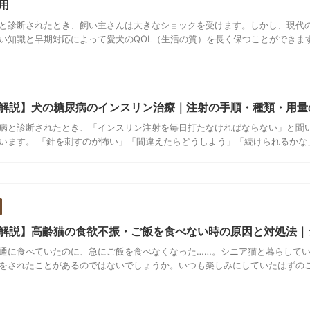
用
と診断されたとき、飼い主さんは大きなショックを受けます。しかし、現代
い知識と早期対応によって愛犬のQOL（生活の質）を長く保つことができます。
解説】犬の糖尿病のインスリン治療｜注射の手順・種類・用量
病と診断されたとき、「インスリン注射を毎日打たなければならない」と聞
います。 「針を刺すのが怖い」「間違えたらどうしよう」「続けられるかな」と
解説】高齢猫の食欲不振・ご飯を食べない時の原因と対処法｜
通に食べていたのに、急にご飯を食べなくなった……。シニア猫と暮らして
をされたことがあるのではないでしょうか。いつも楽しみにしていたはずのご飯