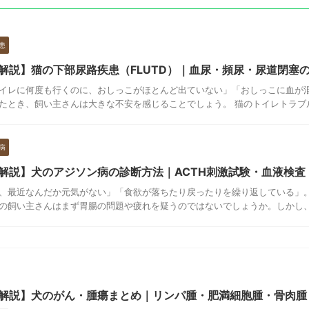
患
解説】猫の下部尿路疾患（FLUTD）｜血尿・頻尿・尿道閉塞
イレに何度も行くのに、おしっこがほとんど出ていない」「おしっこに血が
たとき、飼い主さんは大きな不安を感じることでしょう。 猫のトイレトラブルは
病
解説】犬のアジソン病の診断方法｜ACTH刺激試験・血液検査
、最近なんだか元気がない」「食欲が落ちたり戻ったりを繰り返している」
の飼い主さんはまず胃腸の問題や疲れを疑うのではないでしょうか。しかし、そ
解説】犬のがん・腫瘍まとめ｜リンパ腫・肥満細胞腫・骨肉腫