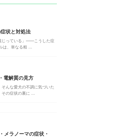
の症状と対処法
混じっている」——こうした症
、単なる粗 ...
・電解質の見方
。そんな愛犬の不調に気づいた
の症状の裏に ...
・メラノーマの症状・