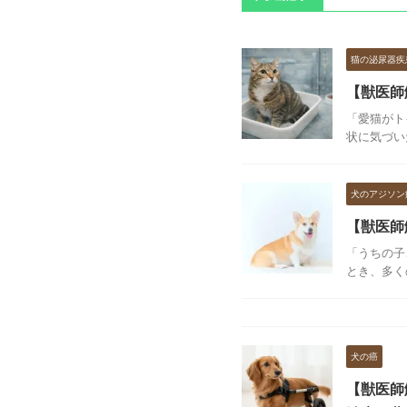
猫の泌尿器疾
【獣医師
「愛猫がト
状に気づい
犬のアジソン
【獣医師
「うちの子
とき、多く
犬の癌
【獣医師