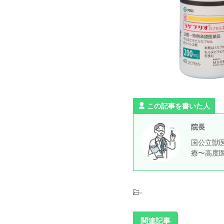
この記事を書いた人
院長
国公立獣医
療〜高度
-
関連記事