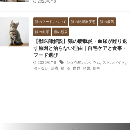
2026/6/16
猫のフードについて
猫の泌尿器疾患
猫の病気
猫の血尿
猫の頻尿
【獣医師解説】猫の膀胱炎・血尿が繰り返
す原因と治らない理由｜自宅ケアと食事・
フード選び
2026/6/16
シュウ酸カルシウム
,
ストルバイト
,
治らない
,
治療
,
猫
,
薬
,
血尿
,
頻尿
,
食事