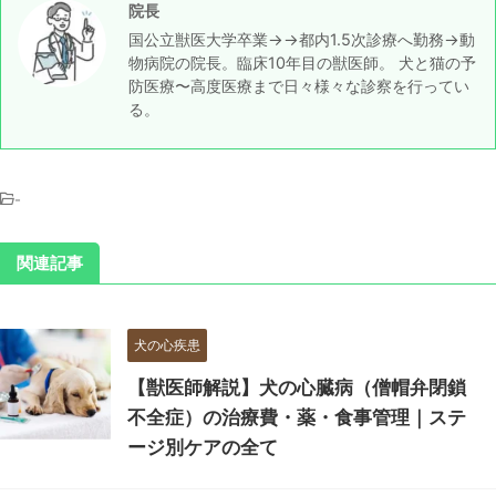
院長
国公立獣医大学卒業→→都内1.5次診療へ勤務→動
物病院の院長。臨床10年目の獣医師。 犬と猫の予
防医療〜高度医療まで日々様々な診察を行ってい
る。
-
関連記事
犬の心疾患
【獣医師解説】犬の心臓病（僧帽弁閉鎖
不全症）の治療費・薬・食事管理｜ステ
ージ別ケアの全て