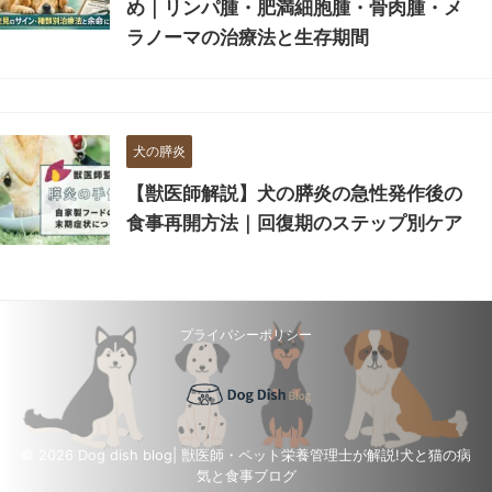
め｜リンパ腫・肥満細胞腫・骨肉腫・メ
ラノーマの治療法と生存期間
犬の膵炎
【獣医師解説】犬の膵炎の急性発作後の
食事再開方法｜回復期のステップ別ケア
プライバシーポリシー
© 2026 Dog dish blog| 獣医師・ペット栄養管理士が解説!犬と猫の病
気と食事ブログ