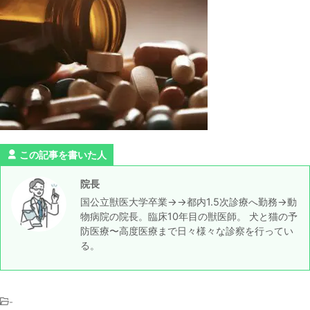
この記事を書いた人
院長
国公立獣医大学卒業→→都内1.5次診療へ勤務→動
物病院の院長。臨床10年目の獣医師。 犬と猫の予
防医療〜高度医療まで日々様々な診察を行ってい
る。
-