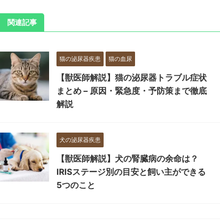
関連記事
猫の泌尿器疾患
猫の血尿
【獣医師解説】猫の泌尿器トラブル症状
まとめ – 原因・緊急度・予防策まで徹底
解説
犬の泌尿器疾患
【獣医師解説】犬の腎臓病の余命は？
IRISステージ別の目安と飼い主ができる
5つのこと