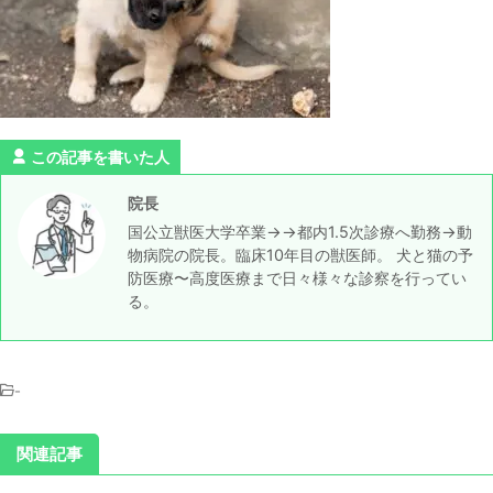
この記事を書いた人
院長
国公立獣医大学卒業→→都内1.5次診療へ勤務→動
物病院の院長。臨床10年目の獣医師。 犬と猫の予
防医療〜高度医療まで日々様々な診察を行ってい
る。
-
関連記事