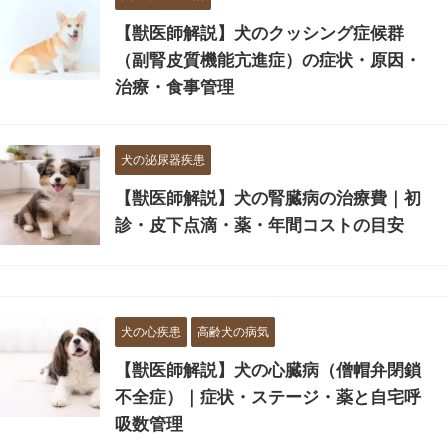
【獣医師解説】犬のクッシング症候群
（副腎皮質機能亢進症）の症状・原因・
治療・食事管理
犬の泌尿器疾患
【獣医師解説】犬の腎臓病の治療費｜初
診・皮下点滴・薬・年間コストの目安
犬の心疾患
高齢犬の病気
【獣医師解説】犬の心臓病（僧帽弁閉鎖
不全症）｜症状・ステージ・薬と自宅呼
吸数管理