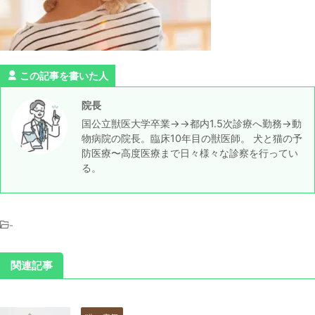
この記事を書いた人
院長
国公立獣医大学卒業→→都内1.5次診療へ勤務→動
物病院の院長。臨床10年目の獣医師。 犬と猫の予
防医療〜高度医療まで日々様々な診察を行ってい
る。
-
関連記事