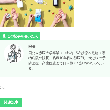
この記事を書いた人
院長
国公立獣医大学卒業→→都内1.5次診療へ勤務→動
物病院の院長。臨床10年目の獣医師。 犬と猫の予
防医療〜高度医療まで日々様々な診察を行ってい
る。
-
関連記事