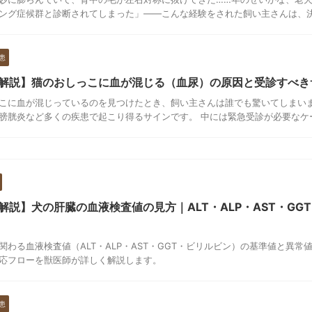
ング症候群と診断されてしまった」——こんな経験をされた飼い主さんは、決し
患
解説】猫のおしっこに血が混じる（血尿）の原因と受診すべき
こに血が混じっているのを見つけたとき、飼い主さんは誰でも驚いてしまいま
膀胱炎など多くの疾患で起こり得るサインです。 中には緊急受診が必要なケース
解説】犬の肝臓の血液検査値の見方｜ALT・ALP・AST・GG
関わる血液検査値（ALT・ALP・AST・GGT・ビリルビン）の基準値と異
応フローを獣医師が詳しく解説します。
患