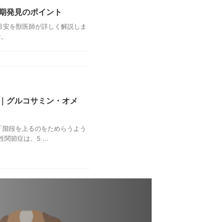
期発見のポイント
目安を獣医師が詳しく解説しま
介。
｜グルコサミン・オメ
「階段を上るのをためらうよう
節症は、5 ...