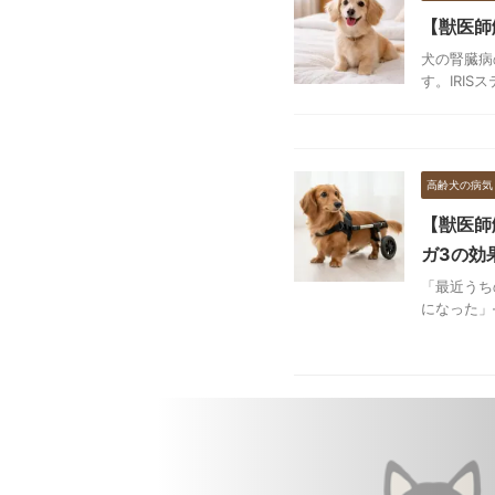
【獣医師
犬の腎臓病
す。IRI
高齢犬の病気
【獣医師
ガ3の効
「最近うち
になった」