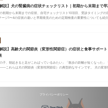
解説】犬の腎臓病の症状チェックリスト｜初期から末期まで早
の初期から末期までの症状、自宅チェックリスト10項目、受診タイミングの
Sステージ1〜4の症状の違いと早期発見のための定期検査の重要性についても紹
解説】高齢犬の関節炎（変形性関節症）の症状と食事サポート
果
の子、朝起きると足がこわばっているみたい」「散歩の距離が短くなった」
——これらは犬の関節炎（変形性関節症）の典型的なサインです。 犬の変形性関
プライバシーポリシー