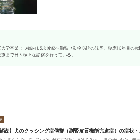
大学卒業→→都内1.5次診療へ勤務→動物病院の院長。臨床10年目の獣
医療まで日々様々な診察を行っている。
病
解説】犬のクッシング症候群（副腎皮質機能亢進症）の症状・
妙に膨らんでいて、背中の毛が左右対称に抜けてきた……年のせいかな、老