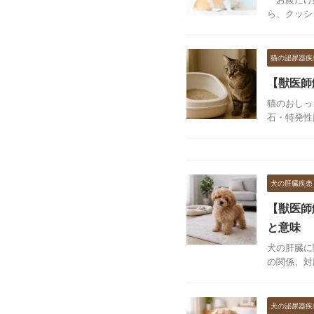
ら、クッシ
猫の泌尿器疾
【獣医師
猫のおしっ
石・特発性
犬の肝臓疾患
【獣医師
と意味
犬の肝臓に
の関係、対
犬の泌尿器疾