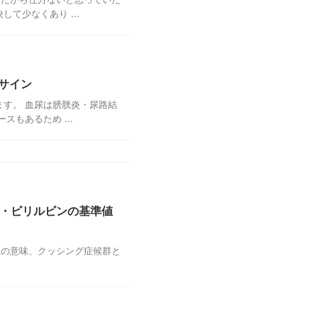
て少なくあり ...
サイン
す。 血尿は膀胱炎・尿路結
もあるため ...
T・ビリルビンの基準値
常値の意味、クッシング症候群と