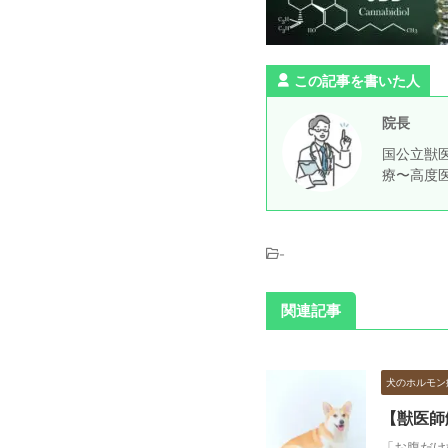
この記事を書いた人
院長
国公立獣医
療〜高度
-
関連記事
犬のホルモン
【獣医師
「お腹だけ