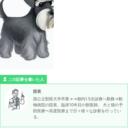
この記事を書いた人
院長
国公立獣医大学卒業→→都内1.5次診療へ勤務→動
物病院の院長。臨床10年目の獣医師。 犬と猫の予
防医療〜高度医療まで日々様々な診察を行ってい
る。