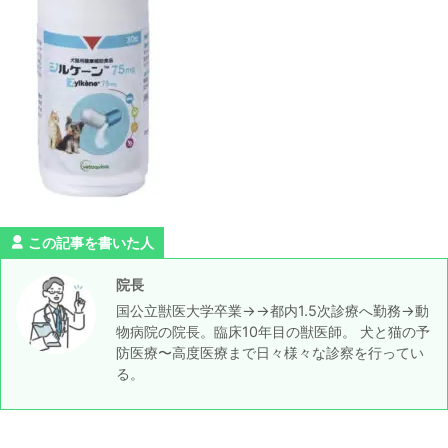
この記事を書いた人
院長
国公立獣医大学卒業→→都内1.5次診療へ勤務→動
物病院の院長。臨床10年目の獣医師。 犬と猫の予
防医療〜高度医療まで日々様々な診察を行ってい
る。