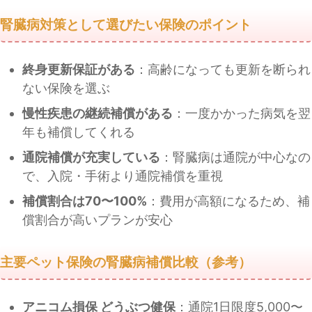
腎臓病対策として選びたい保険のポイント
終身更新保証がある
：高齢になっても更新を断られ
ない保険を選ぶ
慢性疾患の継続補償がある
：一度かかった病気を翌
年も補償してくれる
通院補償が充実している
：腎臓病は通院が中心なの
で、入院・手術より通院補償を重視
補償割合は70〜100%
：費用が高額になるため、補
償割合が高いプランが安心
主要ペット保険の腎臓病補償比較（参考）
アニコム損保 どうぶつ健保
：通院1日限度5,000〜