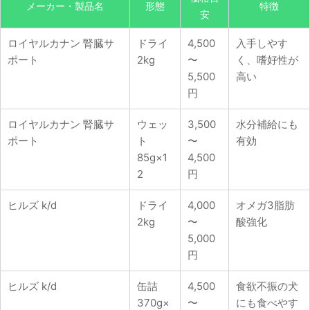
メーカー・製品名
形態
特徴
安
ロイヤルカナン 腎臓サ
ドライ
4,500
入手しやす
ポート
2kg
〜
く、嗜好性が
5,500
高い
円
ロイヤルカナン 腎臓サ
ウェッ
3,500
水分補給にも
ポート
ト
〜
有効
85g×1
4,500
2
円
ヒルズ k/d
ドライ
4,000
オメガ3脂肪
2kg
〜
酸強化
5,000
円
ヒルズ k/d
缶詰
4,500
食欲不振の犬
370g×
〜
にも食べやす