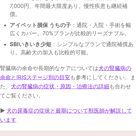
7,000円、年間最大限度あり。慢性疾患も継続補
償。
アイペット損保 うちの子
：通院・入院・手術を幅
広くカバー。70%プランが比較的リーズナブル。
SBIいきいき少短
：シンプルなプランで通院補償あ
り。高齢犬の加入も比較的可能。
腎臓病の余命や長期的なケアについては
犬の腎臓病の
余命とIRISステージ別の目安
も参考にしてください。ま
た、
犬の腎臓病の症状・原因・治療法の詳細
も合わせ
てご覧ください。
▶
犬の尿毒症の症状と最期について獣医師が解説して
います