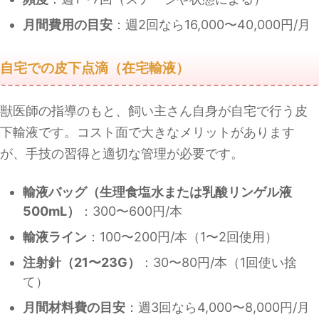
月間費用の目安
：週2回なら16,000〜40,000円/月
自宅での皮下点滴（在宅輸液）
獣医師の指導のもと、飼い主さん自身が自宅で行う皮
下輸液です。コスト面で大きなメリットがあります
が、手技の習得と適切な管理が必要です。
輸液バッグ（生理食塩水または乳酸リンゲル液
500mL）
：300〜600円/本
輸液ライン
：100〜200円/本（1〜2回使用）
注射針（21〜23G）
：30〜80円/本（1回使い捨
て）
月間材料費の目安
：週3回なら4,000〜8,000円/月