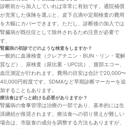
診断前から加入していれば非常に有効です。通院補償
が充実した保険を選ぶと、皮下点滴や定期検査の費用
を大幅にカバーできます。ただし、診断後の加入では
腎臓病が既往症として除外されるため注意が必要で
す。
腎臓病の初診でどのような検査をしますか？
一般的に血液検査（クレアチニン・BUN・リン・電解
質など）、尿検査（尿比重・UPC比）、腹部エコー、
血圧測定が行われます。費用の目安は合計で20,000〜
40,000円程度です。SDMAなど早期診断マーカーを追
加することもあります。
療法食はずっと続ける必要がありますか？
腎臓病の食事管理は治療の一部であり、基本的には生
涯継続が推奨されます。療法食への切り替えが難しい
場合は、市販食の成分を調整する方法もありますが、