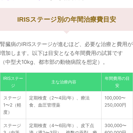
IRISステージ別の年間治療費目安
腎臓病のIRISステージが進むほど、必要な治療と費用が
増加します。以下は目安となる年間費用の試算です
（中型犬10kg、都市部の動物病院を想定）。
IRISステー
年間費用の目
主な治療内容
ジ
安
ステージ
定期検査（2〜4回/年）、療法
100,000〜
1〜2（軽
食、血圧管理薬
250,000円
度）
ステージ
定期検査（4〜6回/年）、皮下点
300,000〜
3（中等
滴（週2〜3回）、複数の薬剤、療
600,000円