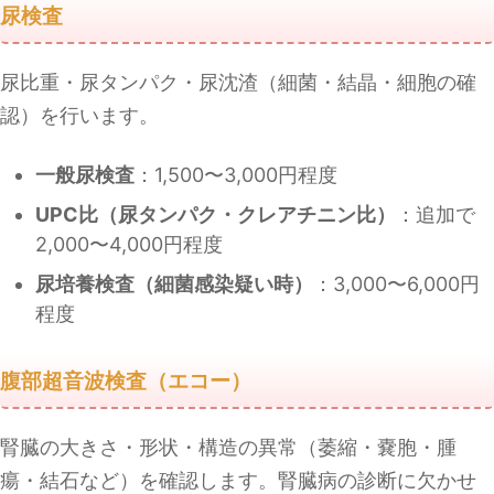
尿検査
尿比重・尿タンパク・尿沈渣（細菌・結晶・細胞の確
認）を行います。
一般尿検査
：1,500〜3,000円程度
UPC比（尿タンパク・クレアチニン比）
：追加で
2,000〜4,000円程度
尿培養検査（細菌感染疑い時）
：3,000〜6,000円
程度
腹部超音波検査（エコー）
腎臓の大きさ・形状・構造の異常（萎縮・嚢胞・腫
瘍・結石など）を確認します。腎臓病の診断に欠かせ