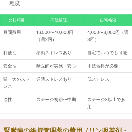
程度
比較項目
病院通院
自宅輸液
月間費用
16,000〜40,000円
4,000〜8,000円（週
（週2回）
3回）
利便性
移動ストレスあり
自宅でいつでも可能
安全性
獣医師が実施・安心
手技習得が必要
猫・犬のスト
通院ストレスあり
低ストレス
レス
適性
ステージ初期〜中期
ステージ3以上で多
用
腎臓病の維持管理薬の費用（リン吸着剤・