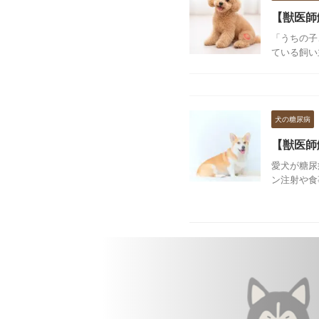
【獣医師
「うちの子
ている飼い
犬の糖尿病
【獣医師
愛犬が糖尿
ン注射や食