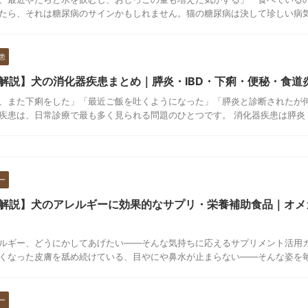
たら、それは糖尿病のサインかもしれません。猫の糖尿病は決して珍しい病気で
患
解説】犬の消化器疾患まとめ｜膵炎・IBD・下痢・便秘・食道
、また下痢をした」「最近ご飯を吐くようになった」「膵炎と診断されたが
疾患は、日常診療で最も多く見られる問題のひとつです。 消化器疾患は膵炎・IB
ー
解説】犬のアレルギーに効果的なサプリ・栄養補助食品｜オメ
ルギー、どうにかしてあげたい——そんな気持ちに応えるサプリメント活用ガ
くなった皮膚を舐め続けている、目やにや鼻水が止まらない——そんな姿を毎日
ー