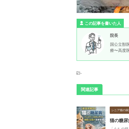
この記事を書いた人
院長
国公立獣医
療〜高度
-
関連記事
シニア猫の病
猫の糖尿
「うちの猫