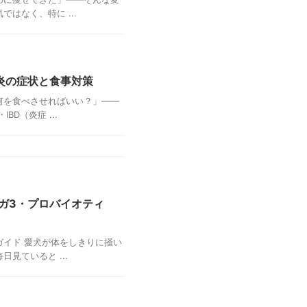
はなく、特に ...
炎の症状と食事対策
何を食べさせればいい？」——
D（炎症 ...
ガ3・プロバイオティ
イド 愛犬が体をしきりに掻い
見ていると ...