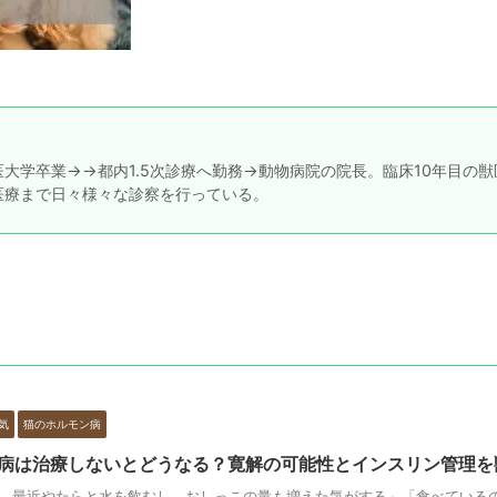
大学卒業→→都内1.5次診療へ勤務→動物病院の院長。臨床10年目の獣
医療まで日々様々な診察を行っている。
気
猫のホルモン病
病は治療しないとどうなる？寛解の可能性とインスリン管理を
、最近やたらと水を飲むし、おしっこの量も増えた気がする」「食べている