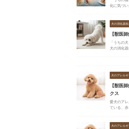
化に気づい
犬の消化器疾
【獣医師
「うちの犬
犬の消化器
犬のアレルギ
【獣医師
クス
愛犬のアレ
ている、赤
犬のアレルギ