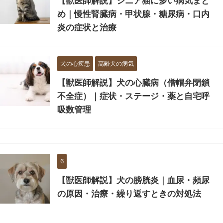
【獣医師解説】シニア猫に多い病気まと
め｜慢性腎臓病・甲状腺・糖尿病・口内
炎の症状と治療
犬の心疾患
高齢犬の病気
【獣医師解説】犬の心臓病（僧帽弁閉鎖
不全症）｜症状・ステージ・薬と自宅呼
吸数管理
6
【獣医師解説】犬の膀胱炎｜血尿・頻尿
の原因・治療・繰り返すときの対処法