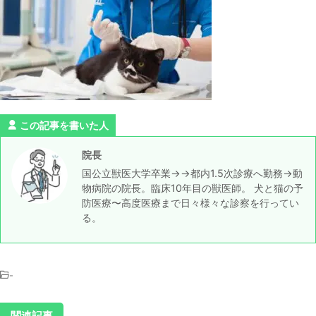
この記事を書いた人
院長
国公立獣医大学卒業→→都内1.5次診療へ勤務→動
物病院の院長。臨床10年目の獣医師。 犬と猫の予
防医療〜高度医療まで日々様々な診察を行ってい
る。
-
関連記事