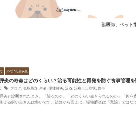
獣医師、ペット栄
て
犬の消化器疾患
膵炎の寿命はどのくらい？治る可能性と再発を防ぐ食事管理を
16
ブログ
,
低脂肪食
,
寿命
,
慢性膵炎
,
治る
,
治療
,
犬
,
症状
,
食事
膵炎と診断されたとき、「治るのか」「どのくらい生きられるのか」「何を
抱える飼い主さんは多いです。結論から言えば、慢性膵炎は「完治」ではなく「