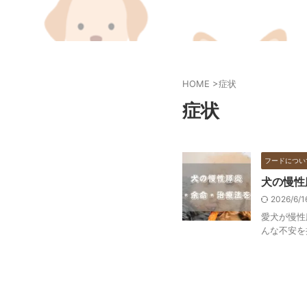
HOME
>
症状
症状
フードについ
犬の慢性
2026/6/
愛犬が慢性
んな不安を