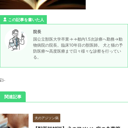
この記事を書いた人
院長
国公立獣医大学卒業→→都内1.5次診療へ勤務→動
物病院の院長。臨床10年目の獣医師。 犬と猫の予
防医療〜高度医療まで日々様々な診察を行ってい
る。
-
関連記事
犬のアジソン病